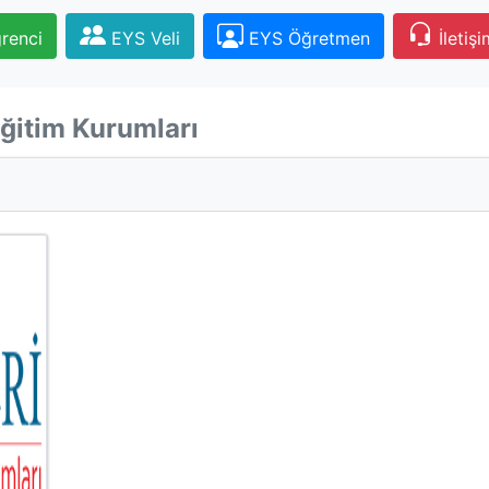
renci
EYS Veli
EYS Öğretmen
İletişi
Eğitim Kurumları