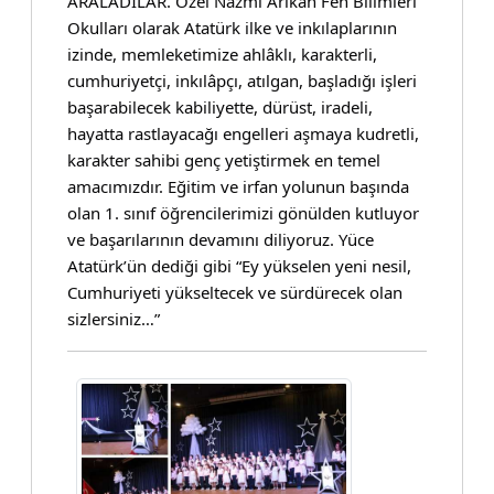
ARALADILAR. Özel Nazmi Arıkan Fen Bilimleri
Okulları olarak Atatürk ilke ve inkılaplarının
izinde, memleketimize ahlâklı, karakterli,
cumhuriyetçi, inkılâpçı, atılgan, başladığı işleri
başarabilecek kabiliyette, dürüst, iradeli,
hayatta rastlayacağı engelleri aşmaya kudretli,
karakter sahibi genç yetiştirmek en temel
amacımızdır. Eğitim ve irfan yolunun başında
olan 1. sınıf öğrencilerimizi gönülden kutluyor
ve başarılarının devamını diliyoruz. Yüce
Atatürk’ün dediği gibi “Ey yükselen yeni nesil,
Cumhuriyeti yükseltecek ve sürdürecek olan
sizlersiniz…”