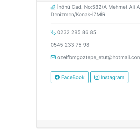
İnönü Cad. No:582/A Mehmet Ali 
Denizmen/Konak-İZMİR
0232 285 86 85
0545 233 75 98
ozelfbmgoztepe_etut@hotmail.co
FaceBook
Instagram