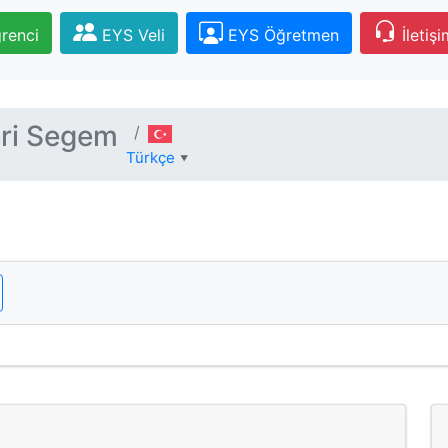
renci
EYS Veli
EYS Öğretmen
İletişi
eri Segem
Türkçe
▼