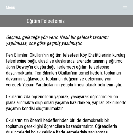
Menü
Eğitim Felsefemiz
Geçmiş, geleceğe yön verir. Nasıl bir gelecek tasarımı
yapılmışsa, ona göre geçmiş yazılmıştır.
Fen Bilimleri Okulları’nın eğitim felsefesi Köy Enstitülerinin kuruluş
felsefesine bağlı, ulusal ve uluslararası arenada tanınmış eğitimci
John Dewey’in oluşturduğu ilerlemeci eğitim felsefesine
dayanmaktadır. Fen Bilimleri Okulları’nın temel hedefi, toplumun
devamını sağlayacak, toplumun değişim ve gelişimine yön
verecek Yaşam Yaratıcılarının yetiştirilmesi olarak belirlenmiştir.
Okullarımızda öğrencilerin yaparak, yaşayarak öğrenmeleri ön
plana alınmakta olup onları yaşama hazırlarken, yapılan etkinliklerle
yaşamın kendisi oluşturulmaktır.
Okullarımızın önemli hedeflerinden biri de demokratik bir
toplumun gerekliğini öğrencilere kazandırmaktır. Öğrencilerin
düşüncelerini kolay şekilde ifade etmelerinin sağlanması,