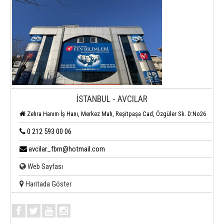
İSTANBUL - AVCILAR
Zehra Hanım İş Hanı, Merkez Mah, Reşitpaşa Cad, Özgüler Sk. D:No26
0 212 593 00 06
avcilar_fbm@hotmail.com
Web Sayfası
Haritada Göster