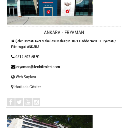
ANKARA - ERYAMAN
Şehit Osman Avcı Mahallesi Malazgirt 1071 Cadde No:8BC Eryaman /
Etimesgut-ANKARA
0312 502 58 91
eryaman@fenbilimleri.com
Web Sayfası
Haritada Göster