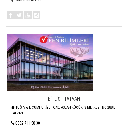
Haritada Göster
BİTLİS - TATVAN
TUĞ MAH. CUMHURİYET CAD. ASLAN KÜÇÜK İŞ MERKEZİ. NO:288 B
TATVAN
0552 711 58 30