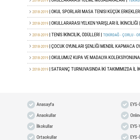
| OKULLARARASI YÜZME MÜSABAKALARI |
2018-2019
TEKİRDA
| OKUL SPORLARI MASA TENISI KÜÇÜK ERKEKLER
2018-2019
| OKULLARARASI YELKEN YARIŞLARI İL İKİNCİLİĞİ 
2018-2019
| TENİS İKİNCİLİK, ÖDÜLLERİ |
2018-2019
TEKİRDAĞ - ÇORLU - 
| ÇOCUK OYUNLARI ŞENLİĞİ MENDİL KAPMACA O
2018-2019
| OKULUMUZ KUPA VE MADALYA KOLEKSİYONUNA B
2018-2019
| SATRANÇ TURNUVASINDA İKİ TAKIMIMIZDA İL İKİ
2018-2019
Anasayfa
EYS-Ö
Anaokullar
Onlin
İlkokullar
EYS-V
Ortaokullar
EYS-Ö