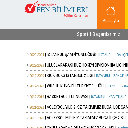
Anasayfa
Sportif Başarılarımız
| İSTANBUL ŞAMPİYONLUĞU🧿 |
2023-2024
İSTANBUL - BAHÇEL
| ULUSLARARASI BUZ HOKEYI DIVISION IIIA LIGI’N
2022-2023
| KICK BOKS İSTANBUL 2.LIĞI |
2019-2020
İSTANBUL - BAHÇELİE
| WUSHU KUNG-FU TÜRKİYE 3.LÜĞÜ |
2019-2020
İSTANBUL - BA
| BASKETBOL TURNUVASI |
2017-2018
İSTANBUL - KAĞITHANE 
| VOLEYBOL YILDIZ KIZ TAKIMIMIZ BUCA İLÇE ŞAM
2021-2022
| VOLEYBOL MİDİ KIZ TAKIMIMIZ BUCA İLÇE 2.Sİ |
2019-2020
İ