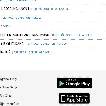
Ğ - ÇORLU - ANADOLU LİSESİ
 İL DÖRDÜNCÜLÜĞÜ |
TEKİRDAĞ - ÇORLU - ORTAOKULU
|
TEKİRDAĞ - ÇORLU - ORTAOKULU
ORTAOKULU
YUNU ORTAOKULLAR İL ŞAMPİYONU |
TEKİRDAĞ - ÇORLU - ORTAOKULU
İR YENİSİ DAHA |
TEKİRDAĞ - ÇORLU - ORTAOKULU
NCİLİĞİ |
TEKİRDAĞ - ÇORLU - ORTAOKULU
ğrenci Girişi
e Sınav Girişi
eli Girişi
ğretmen Girişi